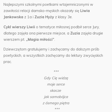
Najlepszymi szkolnymi poetkami wtajemniczonymi w
zawiłości relacji damsko-męskich okazały się
Liwia
Jankowska
z 1a i
Zuzia Hyży
z klasy 3e.
Cykl wierszy Liwii
o tematyce miłosnej podbił serce Jury,
dlatego zajęła ona pierwsze miejsce, a
Zuzia
zajęła drugie
wierszem pt.
„Magia miłości”
.
Dziewczętom gratulujemy i zachęcamy do dalszym prób
poetyckich, a wszystkich zachęcamy do lektury zwycięskich
prac.
***
Gdy Cię widzę
moje serce
skacze
jak samobójca
z ósmego piętra
***