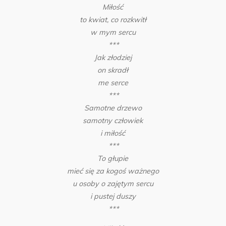
Miłość
to kwiat, co rozkwitł
w mym sercu
***
Jak złodziej
on skradł
me serce
***
Samotne drzewo
samotny człowiek
i miłość
***
To głupie
mieć się za kogoś ważnego
u osoby o zajętym sercu
i pustej duszy
***