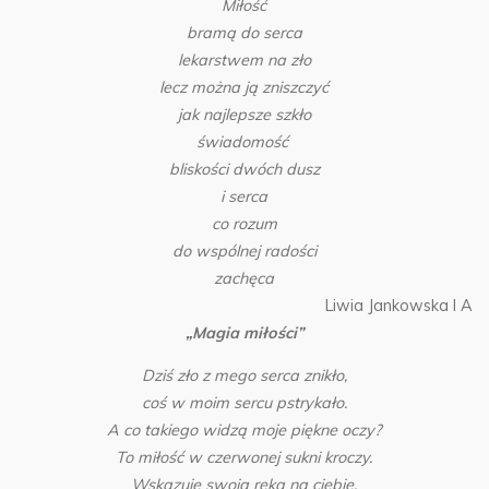
Miłość
bramą do serca
lekarstwem na zło
lecz można ją zniszczyć
jak najlepsze szkło
świadomość
bliskości dwóch dusz
i serca
co rozum
do wspólnej radości
zachęca
Liwia Jankowska I A
„Magia miłości”
Dziś zło z mego serca znikło,
coś w moim sercu pstrykało.
A co takiego widzą moje piękne oczy?
To miłość w czerwonej sukni kroczy.
Wskazuje swoją ręką na ciebie.