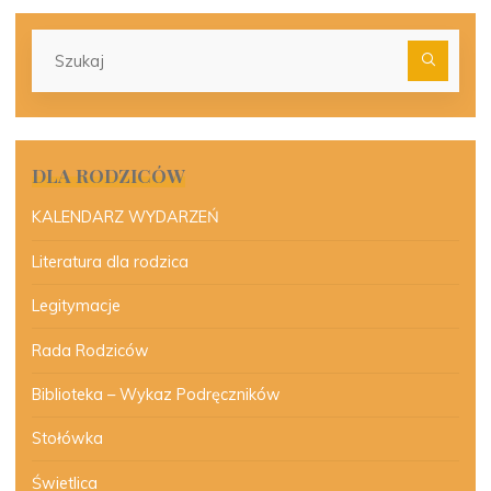
Szu
dla:
DLA RODZICÓW
KALENDARZ WYDARZEŃ
Literatura dla rodzica
Legitymacje
Rada Rodziców
Biblioteka – Wykaz Podręczników
Stołówka
Świetlica