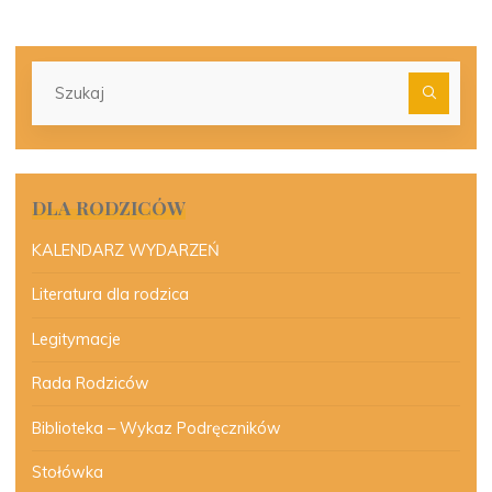
Szu
dla:
DLA RODZICÓW
KALENDARZ WYDARZEŃ
Literatura dla rodzica
Legitymacje
Rada Rodziców
Biblioteka – Wykaz Podręczników
Stołówka