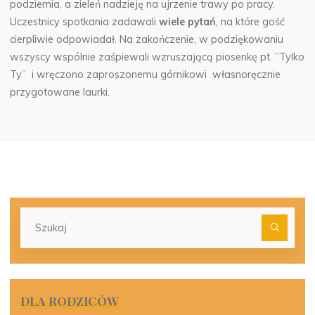
podziemia, a zieleń nadzieję na ujrzenie trawy po pracy.
Uczestnicy spotkania zadawali
wiele pytań
, na które gość
cierpliwie odpowiadał. Na zakończenie, w podziękowaniu
wszyscy wspólnie zaśpiewali wzruszającą piosenkę pt. ”Tylko
Ty” i wręczono zaproszonemu górnikowi własnoręcznie
przygotowane laurki.
Szu
dla:
DLA RODZICÓW