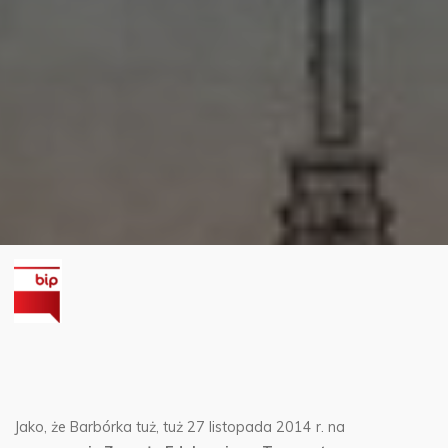
Jako, że Barbórka tuż, tuż 27 listopada 2014 r. na