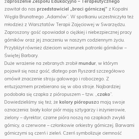
z
aproszenie Zespołu Edukacyjno – Terapeutycznego
zawitał do nas
przedstawiciel „braci górniczej”
z Kopalni
Węgla Brunatnego „Adamów”. W spotkaniu uczestniczyła też
młodzież z Warsztatów Terapii Zajęciowej w Swarzędzu.
Zaproszony gość opowiadał o ciężkiej i niebezpiecznej pracy
górników oraz jej znaczeniu w naszym codziennym życiu.
Przybliżył również dzieciom wizerunek patronki górników –
Świętej Barbary.
Duże wrażenie na zebranych zrobił
mundur
, w którym
pojawił się nasz gość, dlatego pan Ryszard szczegółowo
omówił znaczenie stroju galowego i roboczego. Z
entuzjazmem przebierano się w oba stroje. Najbardziej
podobała się czapka z pióropuszem – tzw. „
czako
”.
Dowiedzieliśmy się też, że
kolory pióropusz
a mają swoje
oznaczenia: biały kolor piór mają sztygarzy i inżynierowie,
zielony – dyrektor, czarne pióra noszą na czapkach zwykli
górnicy, a czerwone – członkowie orkiestry górniczej. Barwami
górniczymi są czerń i zieleń. Czerń symbolizuje ciemność