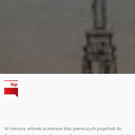
W miniony wtorek uczniowie klas pierwszych pojechali do