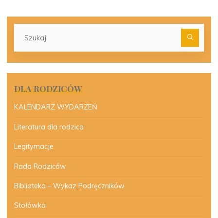
Szu
dla:
DLA RODZICÓW
KALENDARZ WYDARZEŃ
Literatura dla rodzica
Legitymacje
Rada Rodziców
Biblioteka – Wykaz Podręczników
Stołówka