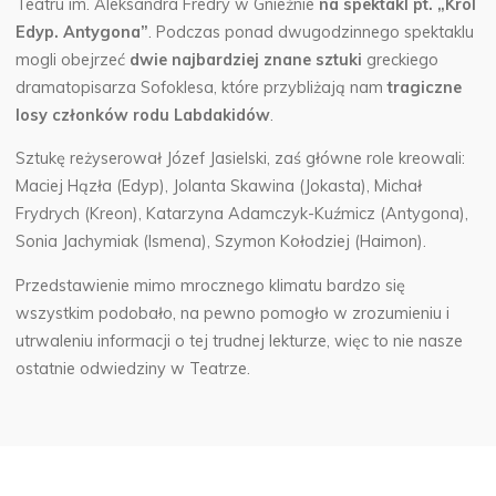
Teatru im. Aleksandra Fredry w Gnieźnie
na spektakl pt. „Król
Edyp. Antygona”
.
Podczas ponad dwugodzinnego spektaklu
mogli obejrzeć
dwie najbardziej znane sztuki
greckiego
dramatopisarza Sofoklesa, które przybliżają nam
tragiczne
losy członków rodu Labdakidów
.
Sztukę reżyserował Józef Jasielski, zaś główne role kreowali:
Maciej Hązła (Edyp), Jolanta Skawina (Jokasta), Michał
Frydrych (Kreon), Katarzyna Adamczyk-Kuźmicz (Antygona),
Sonia Jachymiak (Ismena), Szymon Kołodziej (Haimon).
Przedstawienie mimo mrocznego klimatu bardzo się
wszystkim podobało, na pewno pomogło w zrozumieniu i
utrwaleniu informacji o tej trudnej lekturze, więc to nie nasze
ostatnie odwiedziny w Teatrze.