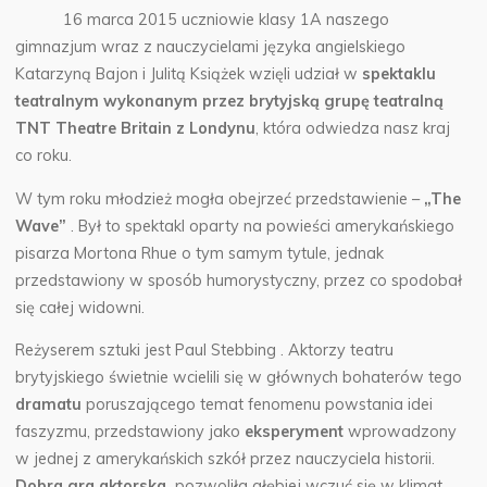
16 marca 2015 uczniowie klasy 1A naszego
gimnazjum wraz z nauczycielami języka angielskiego
Katarzyną Bajon i Julitą Książek wzięli udział w
spektaklu
teatralnym wykonanym przez brytyjską grupę teatralną
TNT Theatre Britain z Londynu
, która odwiedza nasz kraj
co roku.
W tym roku młodzież mogła obejrzeć przedstawienie –
„The
Wave”
. Był to spektakl oparty na powieści amerykańskiego
pisarza Mortona Rhue o tym samym tytule, jednak
przedstawiony w sposób humorystyczny, przez co spodobał
się całej widowni.
Reżyserem sztuki jest Paul Stebbing . Aktorzy teatru
brytyjskiego świetnie wcielili się w głównych bohaterów tego
dramatu
poruszającego temat fenomenu powstania idei
faszyzmu, przedstawiony jako
eksperyment
wprowadzony
w jednej z amerykańskich szkół przez nauczyciela historii.
Dobra gra aktorska
pozwoliła głębiej wczuć się w klimat