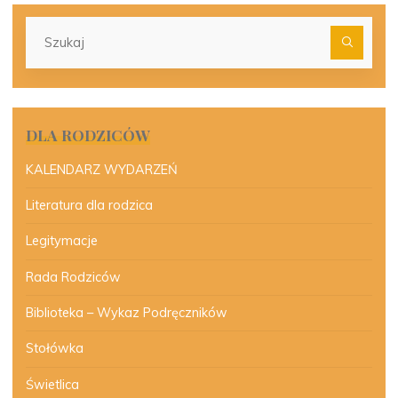
Szu
dla:
DLA RODZICÓW
KALENDARZ WYDARZEŃ
Literatura dla rodzica
Legitymacje
Rada Rodziców
Biblioteka – Wykaz Podręczników
Stołówka
Świetlica