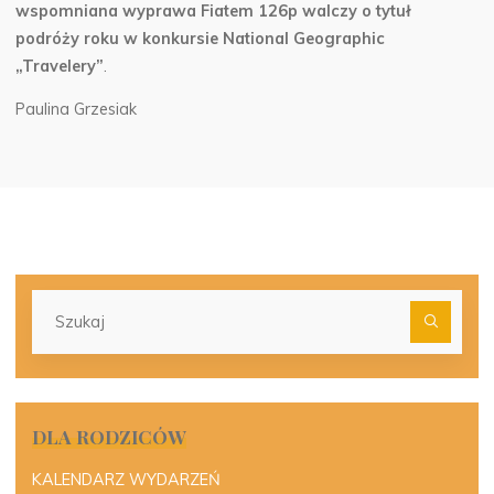
wspomniana wyprawa Fiatem 126p walczy o tytuł
podróży roku w konkursie National Geographic
„Travelery”
.
Paulina Grzesiak
Szu
dla:
DLA RODZICÓW
KALENDARZ WYDARZEŃ