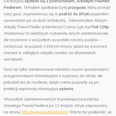
Swarzędzu
spotkali się z podróżnikiem, Arkadym Pawłem
Fiedlerem
.
Tematem spotkania była
przygoda
, którą przeżył
nasz gość, wyprawiwszy się w
podróż do Afryki
pojazdem
uznawanym już za dość archaiczny… Samochodem, którym
Arkady Paweł Fiedler przemierzył Czarny Ląd, był
Fiat 126p
.
Wiadomość ta niektórych rozbawiła, innych zainteresowała,
ale na pewno u wszystkich wywołała szczery podziw –
zwłaszcza, że pojazd, o którym mowa, spisał się wzorowo
również w odległym zakątku świata, na afrykańskich
wertepach.
Gość nie tylko zainteresował młodzież swymi opowieściami i
przygotowanymi fotorelacjami z wyprawy do Afryki, ale
pobudził też do myślenia, dzięki czemu pojawiły się po
prelekcji naprawdę interesujące
pytania
.
Wszystkich zainteresowanych trzymiesięczną podróżą
Arkadego Pawła Fiedlera po 11 krajach Afryki zapraszamy
na stronę:
http://www.podrodze.com/
. Warto też podkreślić, że