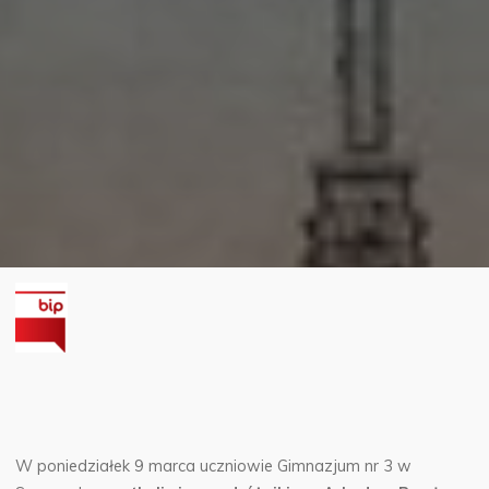
W poniedziałek 9 marca uczniowie Gimnazjum nr 3 w