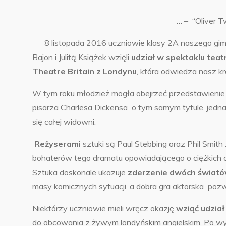
… – “Oliver T
8 listopada 2016 uczniowie klasy 2A naszego gimn
Bajon i Julitą Książek wzięli
udział w spektaklu tea
Theatre Britain z Londynu
, która odwiedza nasz kra
W tym roku młodzież mogła obejrzeć przedstawienie
pisarza Charlesa Dickensa o tym samym tytule, jed
się całej widowni.
Reżyserami
sztuki są Paul Stebbing oraz Phil Smith 
bohaterów tego dramatu opowiadającego o ciężkich 
Sztuka doskonale ukazuje
zderzenie dwóch świat
masy komicznych sytuacji, a dobra gra aktorska pozwa
Niektórzy uczniowie mieli wręcz okazję
wziąć udział
do obcowania z żywym londyńskim angielskim. Po wyj