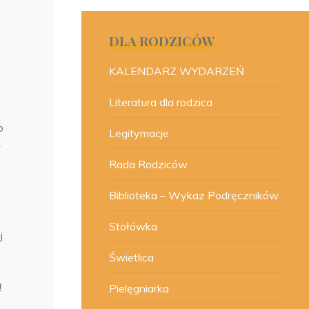
DLA RODZICÓW
KALENDARZ WYDARZEŃ
Literatura dla rodzica
o
Legitymacje
ł
Rada Rodziców
Biblioteka – Wykaz Podręczników
Stołówka
j
Świetlica
ą
Pielęgniarka