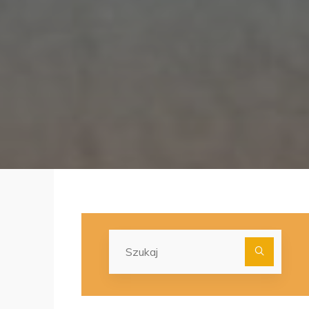
Szuka
dla: