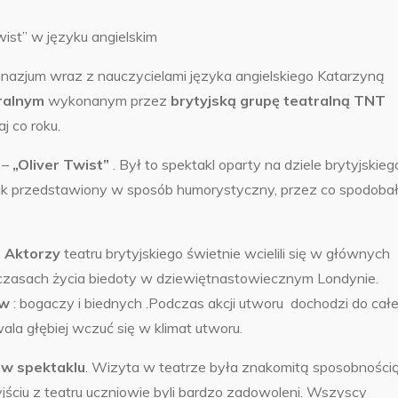
wist” w języku angielskim
azjum wraz z nauczycielami języka angielskiego Katarzyną
tralnym
wykonanym przez
brytyjską grupę teatralną TNT
j co roku.
 –
„Oliver Twist”
. Był to spektakl oparty na dziele brytyjskieg
nak przedstawiony w sposób humorystyczny, przez co spodoba
.
Aktorzy
teatru brytyjskiego świetnie wcielili się w głównych
czasach życia biedoty w dziewiętnastowiecznym Londynie.
ów
: bogaczy i biednych .Podczas akcji utworu dochodzi do całe
la głębiej wczuć się w klimat utworu.
 w spektaklu
. Wizyta w teatrze była znakomitą sposobności
ściu z teatru uczniowie byli bardzo zadowoleni. Wszyscy