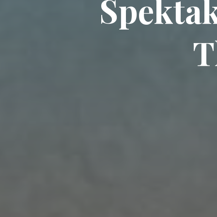
Spektak
T