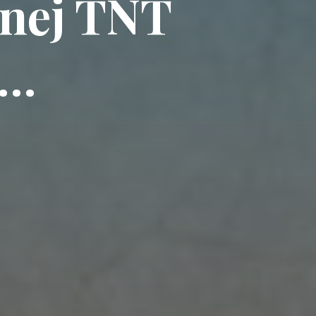
lnej TNT
 …