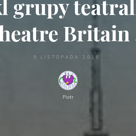
l grupy teatra
heatre Britain
9 LISTOPADA 2016
Piotr