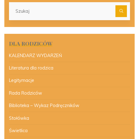
Szu
dla:
DLA RODZICÓW
KALENDARZ WYDARZEŃ
Literatura dla rodzica
Legitymacje
Rada Rodziców
Biblioteka – Wykaz Podręczników
Stołówka
Świetlica