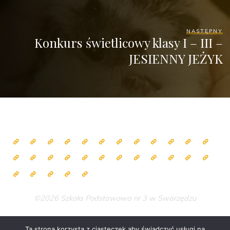
NASTĘPNY
Konkurs świetlicowy klasy I – III –
JESIENNY JEŻYK
©2026 Szkoła Podstawowa nr 3 w Swarzędzu
Ta strona korzysta z ciasteczek aby świadczyć usługi na