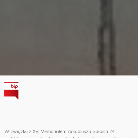
W związku z XVI Memoriałem Arkadiusza Gołasia 24