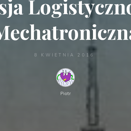
sja Logistyczn
Mechatroniczn
8 KWIETNIA 2016
Piotr