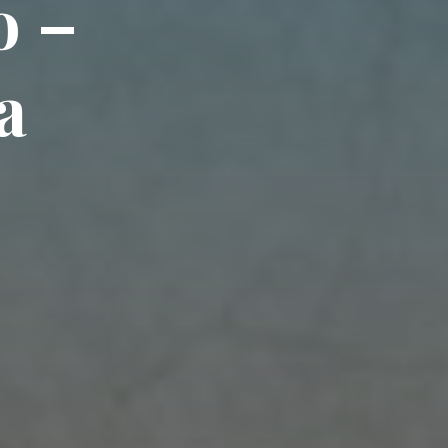
o –
a