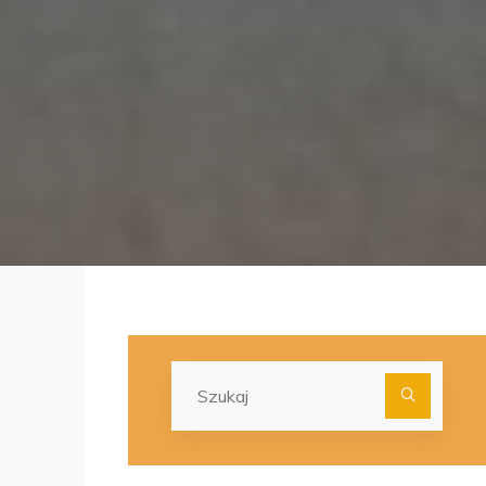
Szuka
dla: