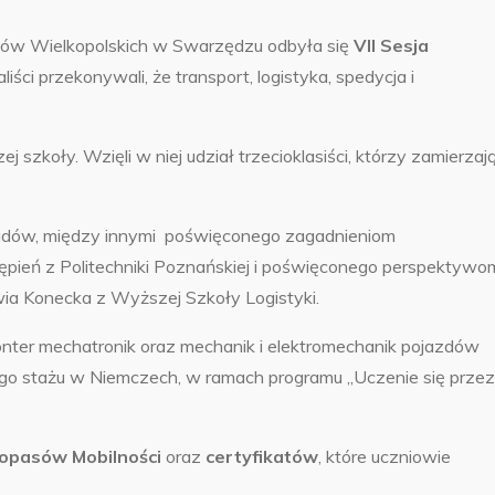
ńców Wielkopolskich w Swarzędzu odbyła się
VII Sesja
aliści przekonywali, że transport, logistyka, spedycja i
j szkoły. Wzięli w niej udział trzecioklasiści, którzy zamierzaj
kładów, między innymi poświęconego zagadnieniom
tępień z Politechniki Poznańskiej i poświęconego perspektywo
lwia Konecka z Wyższej Szkoły Logistyki.
ter mechatronik oraz mechanik i elektromechanik pojazdów
go stażu w Niemczech, w ramach programu „Uczenie się przez
opasów Mobilności
oraz
certyfikatów
, które uczniowie