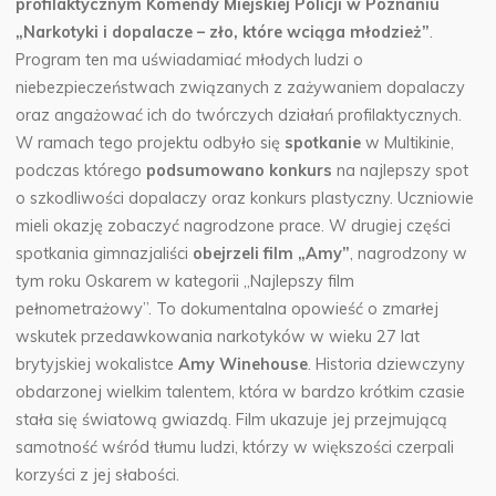
profilaktycznym Komendy Miejskiej Policji w Poznaniu
„Narkotyki i dopalacze – zło, które wciąga młodzież”
.
Program ten ma uświadamiać młodych ludzi o
niebezpieczeństwach związanych z zażywaniem dopalaczy
oraz angażować ich do twórczych działań profilaktycznych.
W ramach tego projektu odbyło się
spotkanie
w Multikinie,
podczas którego
podsumowano konkurs
na najlepszy spot
o szkodliwości dopalaczy oraz konkurs plastyczny. Uczniowie
mieli okazję zobaczyć nagrodzone prace. W drugiej części
spotkania gimnazjaliści
obejrzeli film „Amy”
, nagrodzony w
tym roku Oskarem w kategorii „Najlepszy film
pełnometrażowy”. To dokumentalna opowieść o zmarłej
wskutek przedawkowania narkotyków w wieku 27 lat
brytyjskiej wokalistce
Amy Winehouse
. Historia dziewczyny
obdarzonej wielkim talentem, która w bardzo krótkim czasie
stała się światową gwiazdą. Film ukazuje jej przejmującą
samotność wśród tłumu ludzi, którzy w większości czerpali
korzyści z jej słabości.