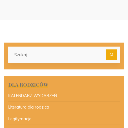
Szu
dla:
DLA RODZICÓW
KALENDARZ WYDARZEŃ
Literatura dla rodzica
Legitymacje