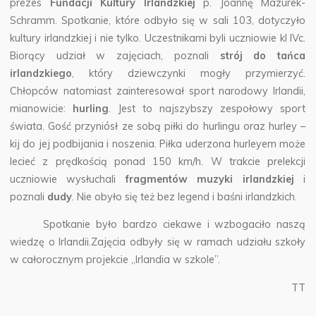
prezes
Fundacji Kultury Irlandzkiej
p. Joannę Mazurek-
Schramm.
Spotkanie, które odbyło się w sali 103, dotyczyło
kultury irlandzkiej i nie tylko. Uczestnikami byli uczniowie kl IVc.
Biorący udział w zajęciach, poznali
strój do tańca
irlandzkiego
, który dziewczynki mogły przymierzyć.
Chłopców natomiast zainteresował sport narodowy Irlandii,
mianowicie:
hurling
. Jest to najszybszy zespołowy sport
świata. Gość przyniósł ze sobą piłki do hurlingu oraz hurley –
kij do jej podbijania i noszenia. Piłka uderzona hurleyem może
lecieć z prędkością ponad 150 km/h. W trakcie prelekcji
uczniowie wysłuchali
fragmentów muzyki irlandzkiej
i
poznali
dudy
. Nie obyło się też bez legend i baśni irlandzkich.
Spotkanie było bardzo ciekawe i wzbogaciło naszą
wiedzę o Irlandii.Zajęcia odbyły się w ramach udziału szkoły
w całorocznym projekcie ,,Irlandia w szkole”.
TT