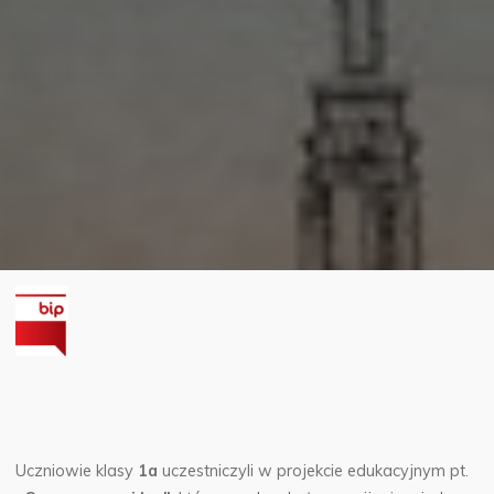
Uczniowie klasy
1a
uczestniczyli w projekcie edukacyjnym pt.