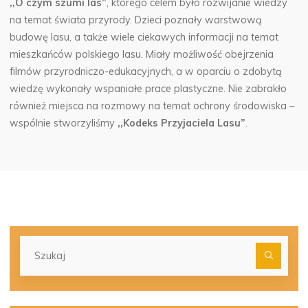
,,O czym szumi las”
, którego celem było rozwijanie wiedzy
na temat świata przyrody. Dzieci poznały warstwową
budowę lasu, a także wiele ciekawych informacji na temat
mieszkańców polskiego lasu. Miały możliwość obejrzenia
filmów przyrodniczo-edukacyjnych, a w oparciu o zdobytą
wiedzę wykonały wspaniałe prace plastyczne.
Nie zabrakło
również miejsca na rozmowy na temat ochrony środowiska –
wspólnie stworzyliśmy
,,Kodeks Przyjaciela Lasu”
.
Szu
dla: