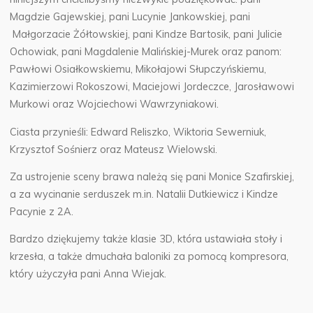
Magdzie Gajewskiej, pani Lucynie Jankowskiej, pani
Małgorzacie Żółtowskiej, pani Kindze Bartosik, pani Julicie
Ochowiak, pani Magdalenie Malińskiej-Murek oraz panom:
Pawłowi Osiałkowskiemu, Mikołajowi Słupczyńskiemu,
Kazimierzowi Rokoszowi, Maciejowi Jordeczce, Jarosławowi
Murkowi oraz Wojciechowi Wawrzyniakowi.
Ciasta przynieśli: Edward Reliszko, Wiktoria Sewerniuk,
Krzysztof Sośnierz oraz Mateusz Wielowski.
Za ustrojenie sceny brawa należą się pani Monice Szafirskiej,
a za wycinanie serduszek m.in. Natalii Dutkiewicz i Kindze
Pacynie z 2A.
Bardzo dziękujemy także klasie 3D, która ustawiała stoły i
krzesła, a także dmuchała baloniki za pomocą kompresora,
który użyczyła pani Anna Wiejak.