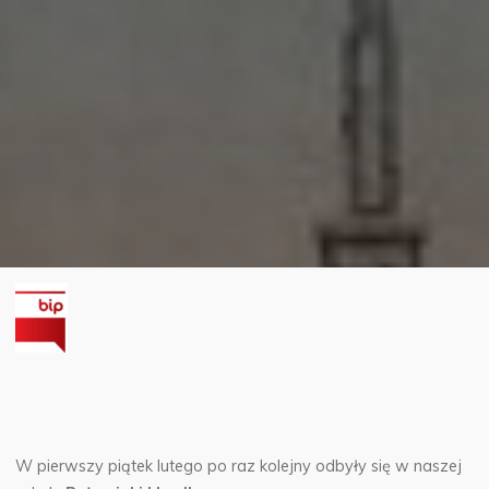
W pierwszy piątek lutego po raz kolejny odbyły się w naszej