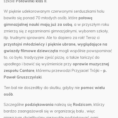
szkole
Połowinki klas II
.
W pięknie udekorowanym czerwonymi serduszkami holu
bawiło się ponad 70 młodych osób, które
połowę
gimnazjalnej nauki mają już za sobą
, a w przyszłym roku
zmierzą się z egzaminami gimnazjalnymi, wyborem szkoły,
itp. trudnymi sprawami. Ale to dopiero za rok! Teraz ci
przystojni młodzieńcy i pięknie ubrane, wyglądające na
gwiazdy filmowe dziewczęta
mogli wspólnie powspominać
to, co było, tradycyjnie zjeść pizzę, a także tańczyć do
upadłego i bawić się wyśmienicie przy
oprawie muzycznej
zespołu Cantare
, któremu przewodzi Przyjaciel Trójki –
p.
Paweł Gruszczyński
.
Ten bal nie doszedłby do skutku, gdyby nie
pomoc wielu
osób
.
Szczególne
podziękowania
należą się
Rodzicom
, którzy
bardzo zaangażowali się w organizację balu , więc
niniejszym chcielibyśmy niezwykle podziękować: pani