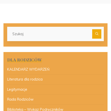
Szu
dla:
DLA RODZICÓW
KALENDARZ WYDARZEŃ
Literatura dla rodzica
Legitymacje
Rada Rodziców
Biblioteka – Wykaz Podręczników