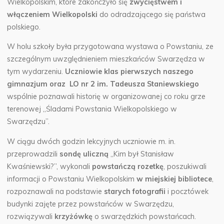
Wielkopolskim, które zakończyło się
zwycięstwem i
włączeniem Wielkopolski
do odradzającego się państwa
polskiego.
W holu szkoły była przygotowana wystawa o Powstaniu, ze
szczególnym uwzględnieniem mieszkańców Swarzędza w
tym wydarzeniu.
Uczniowie klas pierwszych naszego
gimnazjum oraz LO nr 2 im. Tadeusza Staniewskiego
wspólnie poznawali historię w organizowanej co roku grze
terenowej „Śladami Powstania Wielkopolskiego w
Swarzędzu”.
W ciągu dwóch godzin lekcyjnych uczniowie m. in.
przeprowadzili
sondę uliczną
„Kim był Stanisław
Kwaśniewski?”, wykonali
powstańczą rozetkę
, poszukiwali
informacji o Powstaniu Wielkopolskim
w miejskiej bibliotece
,
rozpoznawali na podstawie
starych fotografii
i pocztówek
budynki zajęte przez powstańców w Swarzędzu,
rozwiązywali
krzyżówkę
o swarzędzkich powstańcach.