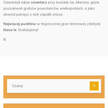
Odwiedzili także
cmentarz
przy kościele św. Marcina, gdzie
poszukiwali grobów powstańców wielkopolskich, a jako
dowód pamięci o nich zapalili znicze.
Najwięcej punktów
w tegorocznej grze terenowej zdobyła
klasa Ie
. Gratulujemy!
IK
Szu
dla: