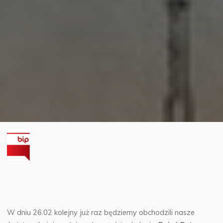
W dniu 26.02 kolejny już raz będziemy obchodzili nasze