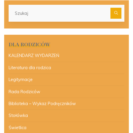
Szu
dla:
DLA RODZICÓW
KALENDARZ WYDARZEŃ
Literatura dla rodzica
Legitymacje
Rada Rodziców
Biblioteka – Wykaz Podręczników
Stołówka
Świetlica