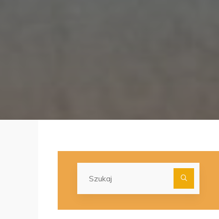
Szuka
dla: