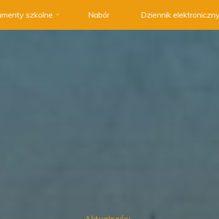
menty szkolne
Nabór
Dziennik elektroniczn
Aktualności