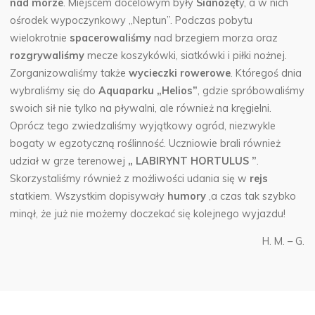
nad morze
.
Miejscem docelowym były
Sianożęt
y, a w nich
ośrodek wypoczynkowy „Neptun”. Podczas pobytu
wielokrotnie
spacerowaliśmy
nad brzegiem morza oraz
rozgrywaliśmy
mecze koszykówki, siatkówki i piłki nożnej.
Zorganizowaliśmy także
wycieczki rowerowe
. Któregoś dnia
wybraliśmy się do
Aquaparku „Helios”
, gdzie spróbowaliśmy
swoich sił nie tylko na pływalni, ale również na kręgielni.
Oprócz tego zwiedzaliśmy wyjątkowy ogród, niezwykle
bogaty w egzotyczną roślinność. Uczniowie brali również
udział w grze terenowej
„ LABIRYNT HORTULUS ”
.
Skorzystaliśmy również z możliwości udania się w
rejs
statkiem. Wszystkim dopisywały
humory
,a czas tak szybko
minął, że już nie możemy doczekać się kolejnego wyjazdu!
H. M. – G.