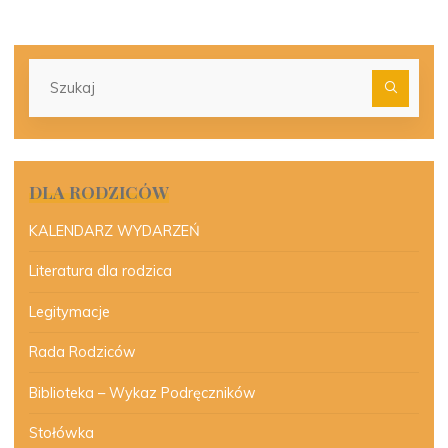
Szu
dla:
DLA RODZICÓW
KALENDARZ WYDARZEŃ
Literatura dla rodzica
Legitymacje
Rada Rodziców
Biblioteka – Wykaz Podręczników
Stołówka