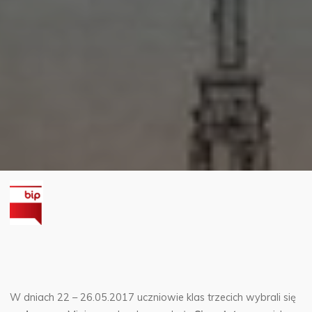
W dniach 22 – 26.05.2017 uczniowie klas trzecich wybrali się