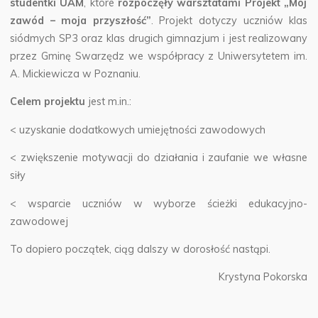
studentki UAM
, które
rozpoczęły warsztatami Projekt „Mój
zawód – moja przyszłość”
.
Projekt dotyczy uczniów klas
siódmych SP3 oraz klas drugich gimnazjum i jest realizowany
przez Gminę Swarzędz we współpracy z Uniwersytetem im.
A. Mickiewicza w Poznaniu.
Celem projektu
jest m.in.:
< uzyskanie dodatkowych umiejętności zawodowych
< zwiększenie motywacji do działania i zaufanie we własne
siły
< wsparcie uczniów w wyborze ścieżki edukacyjno-
zawodowej
To dopiero początek, ciąg dalszy w dorosłość nastąpi.
Krystyna Pokorska