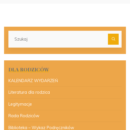
Szu
dla:
DLA RODZICÓW
KALENDARZ WYDARZEŃ
Literatura dla rodzica
Legitymacje
Rada Rodziców
Biblioteka – Wykaz Podręczników