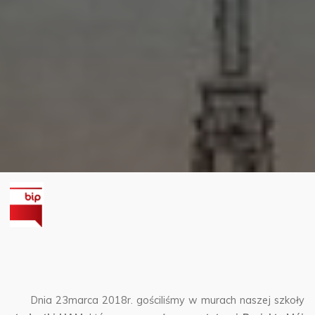
Dnia 23marca 2018r. gościliśmy w murach naszej szkoły