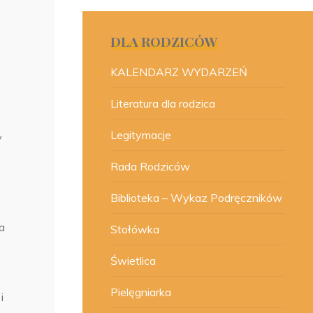
DLA RODZICÓW
KALENDARZ WYDARZEŃ
Literatura dla rodzica
Legitymacje
y
Rada Rodziców
Biblioteka – Wykaz Podręczników
a
Stołówka
Świetlica
Pielęgniarka
i