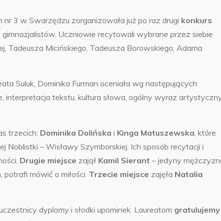
 nr 3 w Swarzędzu zorganizowała już po raz drugi
konkurs
 gimnazjalistów. Uczniowie recytowali wybrane przez siebie
iej, Tadeusza Micińskiego, Tadeusza Borowskiego, Adama
eata Suluk, Dominika Furman oceniała wg następujących
, interpretacja tekstu, kultura słowa, ogólny wyraz artystyczn
as trzecich:
Dominika Dolińska
i
Kinga Matuszewska
, które
oblistki – Wisławy Szymborskiej. Ich sposób recytacji i
ności.
Drugie miejsce
zajął
Kamil Sierant
– jedyny mężczyzn
 potrafi mówić o miłości.
Trzecie
miejsce
zajęła
Natalia
uczestnicy dyplomy i słodki upominek. Laureatom
gratulujemy