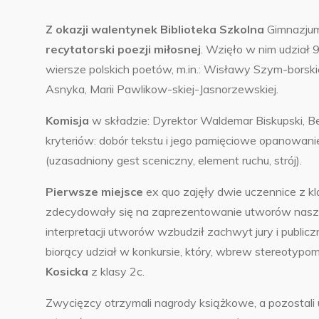
Z okazji walentynek Biblioteka Szkolna
Gimnazjum
recytatorski poezji miłosnej
. Wzięło
w nim udział 9
wiersze polskich poetów, m.in.: Wisławy Szym-borsk
Asnyka, Marii Pawlikow-skiej-Jasnorzewskiej.
Komisja
w składzie: Dyrektor Waldemar Biskupski, B
kryteriów: dobór tekstu i jego pamięciowe opanowanie
(uzasadniony gest sceniczny, element ruchu, strój).
Pierwsze miejsce
ex quo zajęły dwie uczennice z kl
zdecydowały się na zaprezentowanie utworów naszej N
interpretacji utworów wzbudził zachwyt jury i publicz
biorący udział w konkursie, który, wbrew stereotypom,
Kosicka
z klasy 2c.
Zwycięzcy otrzymali nagrody książkowe, a pozostali 