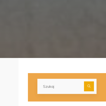
Szuka
dla: