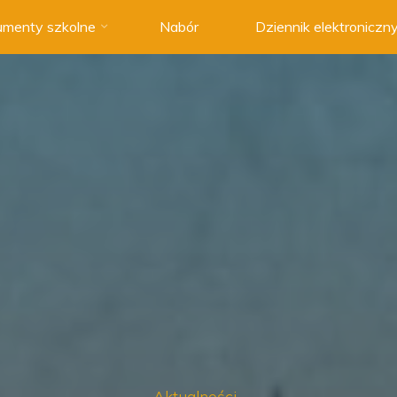
menty szkolne
Nabór
Dziennik elektroniczn
Aktualności