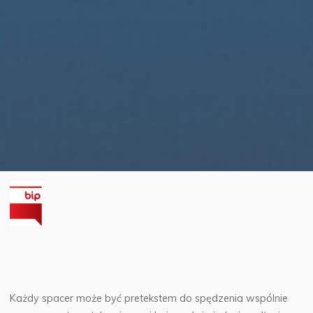
Każdy spacer może być pretekstem do spędzenia wspólnie