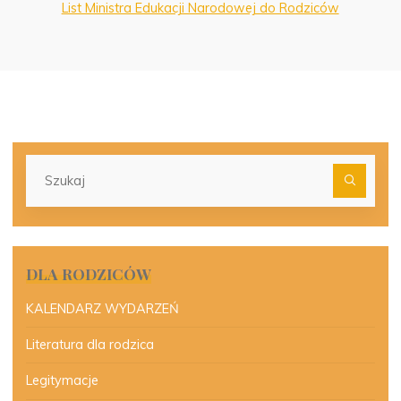
List Ministra Edukacji Narodowej do Rodziców
Szu
dla:
DLA RODZICÓW
KALENDARZ WYDARZEŃ
Literatura dla rodzica
Legitymacje