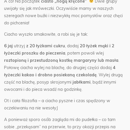
A co! Na początek
ciasto
„nogą kręcone”
Dwie grupy
uwijały się jak mróweczki. Oczywiście mamy w naszych
szeregach nowe buźki i niezwykłą moc pomysłów oraz chęci
do pichcenia!
Ciacho wyszło smakowite, a robi się je tak:
6 jaj
utrzyj
z 20 łyżkami cukru
, dodaj
20 łyżek mąki i 2
łyżeczki
proszku do pieczenia
, potem powoli wlej
roztopioną i przestudzoną kostkę
margaryny lub masła
.
Połowę ciacha wylej na blachę, do drugiej części dodaj
4
łyżeczki kakao
i drobno posiekaną czekoladę
. Wylej drugą
część na blachę, posyp skrojonymi
jabłkami
, bądź innymi
owocami i do pieca wsadź na godzinkę.
Ot i cała filozofia – a ciacho pyszne i czas spędzony w
oczekiwaniu na nie wesołyJ
A ponieważ sporo osób zagląda mi do pudełka – co tam
sobie „przekąsam” na przerwie, to przy okazji przepis na