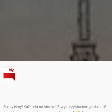
Ruszyliśmy! Kulinaria na słodko! Z wykorzystaniem jabłuszek!