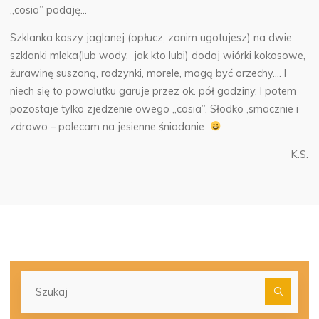
„cosia” podaję…
Szklanka kaszy jaglanej (opłucz, zanim ugotujesz) na dwie
szklanki mleka(lub wody, jak kto lubi) dodaj wiórki kokosowe,
żurawinę suszoną, rodzynki, morele, mogą być orzechy…. I
niech się to powolutku garuje przez ok. pół godziny. I potem
pozostaje tylko zjedzenie owego „cosia”. Słodko ,smacznie i
zdrowo – polecam na jesienne śniadanie
K.S.
Szu
dla: