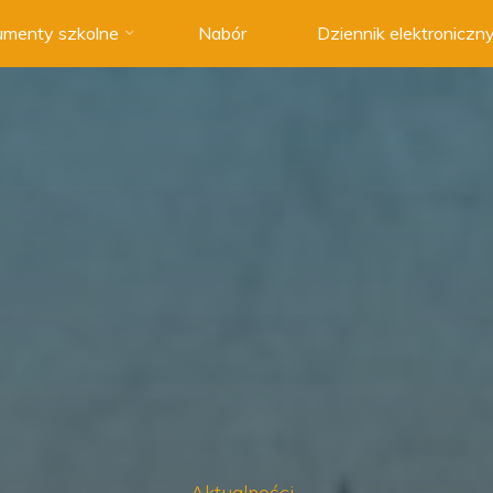
menty szkolne
Nabór
Dziennik elektroniczn
Aktualności