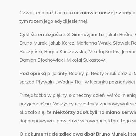
Czwartego października
uczniowie naszej szkoły
po
tym razem jego edycji jesiennej.
Cykliści entuzjaści z 3 Gimnazjum to
: Jakub Buśko,
Bruno Murek, Jakub Korcz, Marianna Wnuk, Sławek Ro
Baczyński, Bogna Kurczewska, Mikołaj Kortus, Jeremi
Damian Błochowiak i Mikołaj Sukastow.
Pod opieką
p. Jolanty Badury, p. Beaty Suluk oraz p
sprzed Pływalni „Wodny Raj” w kierunku poznańskiej
Przejażdżka w piękny, słoneczny dzień, wśród mien
przyjemnością. Wszyscy uczestnicy zachowywali się 
okazało się, że
niektórzy zasłużyli na miano ser
dopompowywali powietrze w rowerach, które tego wym
O dokumentację zdjęciową dbał Bruno Murek
, kt