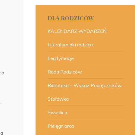
DLA RODZICÓW
KALENDARZ WYDARZEŃ
Literatura dla rodzica
Legitymacje
Rada Rodziców
no
Biblioteka – Wykaz Podręczników
Stołówka
–
Świetlica
Pielęgniarka
 a