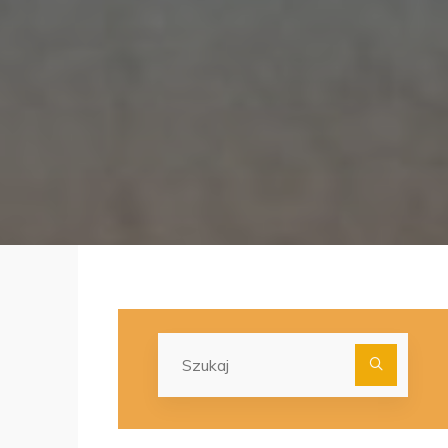
Szuka
dla: