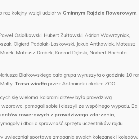
 raz kolejny wzięli udział w
Gminnym Rajdzie Rowerowym
,
 Paweł Osiałkowski, Hubert Żułtowski, Adrian Wawrzyniak,
szak, Olgierd Podalak-Laskowski, Jakub Antkowiak, Mateusz
 Murek, Mateusz Drabek, Konrad Dębski, Norbert Rachuta,
. Mariusza Białkowskiego cała grupa wyruszyła o godzinie 10 ra
 Malty.
Trasa wiodła
przez Antoninek i okolice ZOO.
iących się wieloma kolorami drzew była prawdziwą
wzorowo, pomagali sobie i cieszyli ze wspólnego wypadu. Ba 
wisantów rowerowych z prawdziwego zdarzenia
,
agały i dbali o sprawność sprzętu uczestników rajdu.
óry uwieczniał sportowe zmagania swoich koleżanek i kolegów,