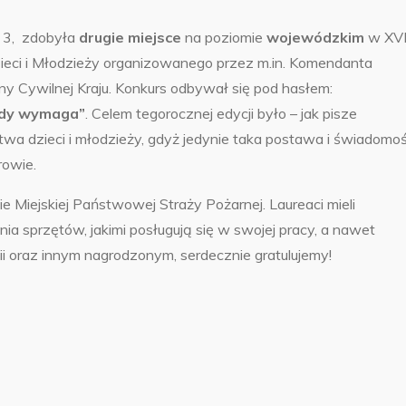
r 3, zdobyła
drugie miejsce
na poziomie
wojewódzkim
w XVI
zieci i Młodzieży organizowanego przez m.in. Komendanta
y Cywilnej Kraju.
Konkurs odbywał się pod hasłem:
ażdy wymaga”
. Celem tegorocznej edycji było – jak pisze
wa dzieci i młodzieży, gdyż jedynie taka postawa i świadomo
rowie.
 Miejskiej Państwowej Straży Pożarnej. Laureaci mieli
ia sprzętów, jakimi posługują się w swojej pracy, a nawet
ii oraz innym nagrodzonym, serdecznie gratulujemy!