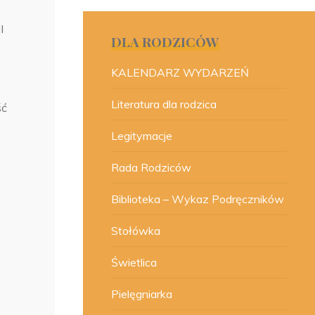
I
DLA RODZICÓW
KALENDARZ WYDARZEŃ
Literatura dla rodzica
ść
Legitymacje
Rada Rodziców
Biblioteka – Wykaz Podręczników
Stołówka
Świetlica
Pielęgniarka