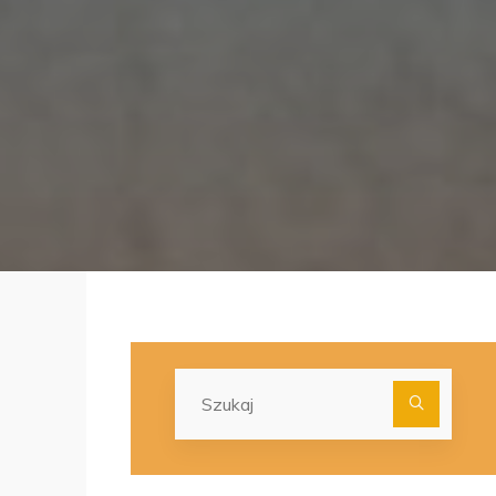
Szuka
dla: