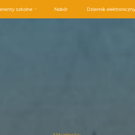
menty szkolne
Nabór
Dziennik elektroniczn
Aktualności