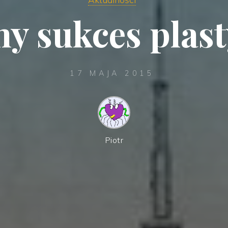
ny sukces plas
17 MAJA 2015
Piotr