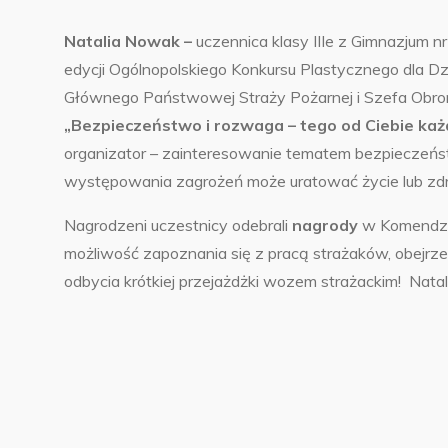
Natalia Nowak –
uczennica klasy IIIe z Gimnazjum n
edycji Ogólnopolskiego Konkursu Plastycznego dla D
Głównego Państwowej Straży Pożarnej i Szefa Obron
„Bezpieczeństwo i rozwaga – tego od Ciebie k
organizator – zainteresowanie tematem bezpieczeńst
występowania zagrożeń może uratować życie lub zd
Nagrodzeni uczestnicy odebrali
nagrody
w Komendzie
możliwość zapoznania się z pracą strażaków, obejrzen
odbycia krótkiej przejażdżki wozem strażackim! Natal