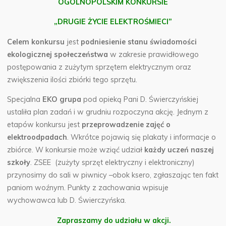
OGÓLNOPOLSKIM KONKURSIE
„DRUGIE ŻYCIE ELEKTROŚMIECI”
Celem konkursu
jest
podniesienie stanu świadomości
ekologicznej społeczeństwa
w zakresie prawidłowego
postępowania z zużytym sprzętem elektrycznym oraz
zwiększenia ilości zbiórki tego sprzętu.
Specjalna
EKO grupa
pod opieką Pani D. Świerczyńskiej
ustaliła plan zadań i w grudniu rozpoczyna akcję. Jednym z
etapów konkursu jest
przeprowadzenie zajęć o
elektroodpadach
. Wkrótce pojawią się plakaty i informacje o
zbiórce. W konkursie może wziąć udział
każdy uczeń naszej
szkoły
. ZSEE (zużyty sprzęt elektryczny i elektroniczny)
przynosimy do sali w piwnicy –obok ksero, zgłaszając ten fakt
paniom woźnym. Punkty z zachowania wpisuje
wychowawca lub D. Świerczyńska.
Zapraszamy do udziału w akcji.