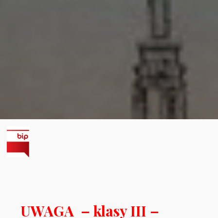
UWAGA – klasy III –