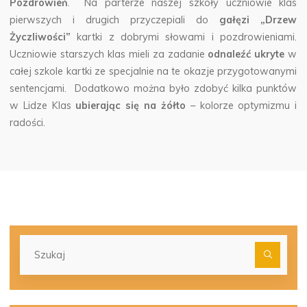
Pozdrowień
.
Na parterze naszej szkoły uczniowie klas
pierwszych i drugich przyczepiali do
gałęzi „Drzew
Życzliwości”
kartki z dobrymi słowami i pozdrowieniami.
Uczniowie starszych klas mieli za zadanie
odnaleźć ukryte
w
całej szkole kartki ze specjalnie na te okazje przygotowanymi
sentencjami. Dodatkowo można było zdobyć kilka punktów
w Lidze Klas
ubierając się na żółto
– kolorze optymizmu i
radości.
Szu
dla: