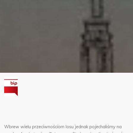
Wbrew wielu przeciwnościom losu jednak pojechaliśmy na