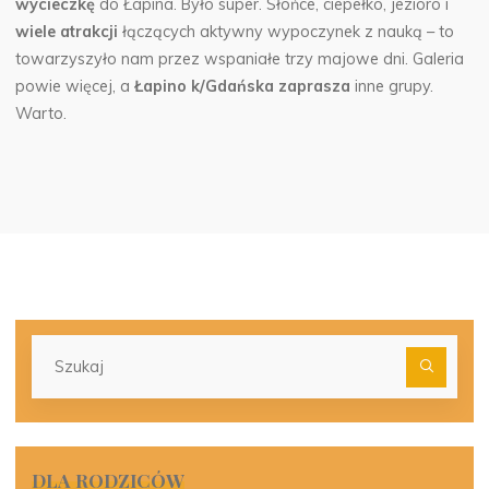
wycieczkę
do Łapina.
Było super. Słońce, ciepełko, jezioro i
wiele atrakcji
łączących aktywny wypoczynek z nauką – to
towarzyszyło nam przez wspaniałe trzy majowe dni. Galeria
powie więcej, a
Łapino k/Gdańska zaprasza
inne grupy.
Warto.
Szu
dla:
DLA RODZICÓW