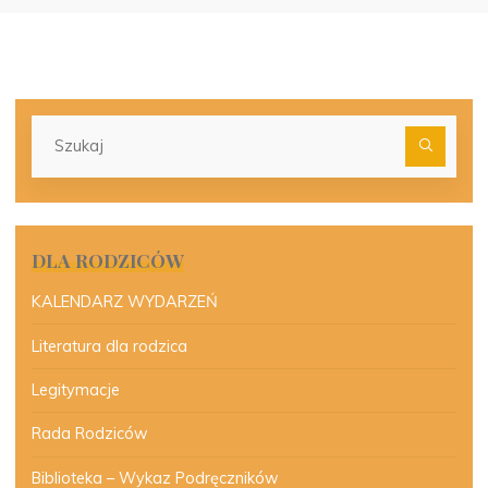
Szu
dla:
DLA RODZICÓW
KALENDARZ WYDARZEŃ
Literatura dla rodzica
Legitymacje
Rada Rodziców
Biblioteka – Wykaz Podręczników