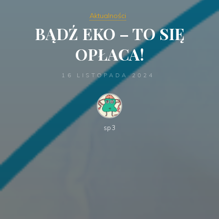
Aktualności
BĄDŹ EKO – TO SIĘ
OPŁACA!
16 LISTOPADA 2024
sp3