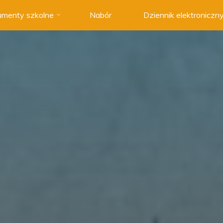
menty szkolne
Nabór
Dziennik elektroniczn