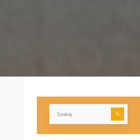
Szuka
dla: