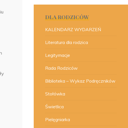
iu
DLA RODZICÓW
KALENDARZ WYDARZEŃ
Literatura dla rodzica
h
Legitymacje
Rada Rodziców
ły
Biblioteka – Wykaz Podręczników
Stołówka
Świetlica
Pielęgniarka