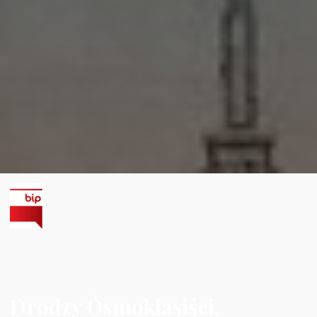
Drodzy Ósmoklasiści,