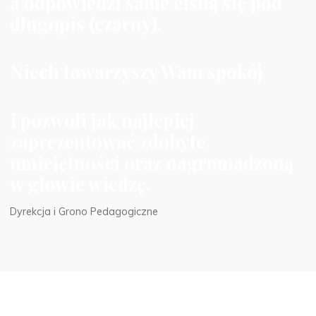
a odpowiedzi same cisną się pod
długopis (czarny).
Niech towarzyszy Wam spokój
i pozwoli jak najlepiej
zaprezentować zdobyte
umiejętności oraz nagromadzoną
w głowie wiedzę.
Dyrekcja i Grono Pedagogiczne