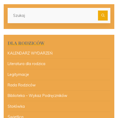
Szu
dla:
DLA RODZICÓW
KALENDARZ WYDARZEŃ
Literatura dla rodzica
Legitymacje
Rada Rodziców
Biblioteka – Wykaz Podręczników
Stołówka
Świetlica