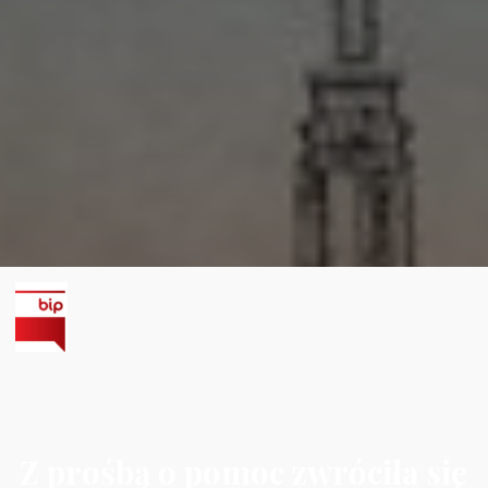
Z prośbą o pomoc zwróciła się