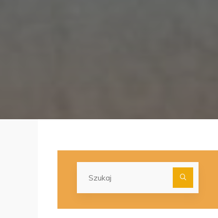
Szuka
dla: