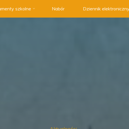
menty szkolne
Nabór
Dziennik elektroniczn
Aktualności