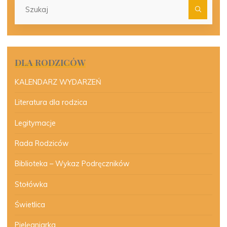
Szu
dla:
DLA RODZICÓW
KALENDARZ WYDARZEŃ
Literatura dla rodzica
Legitymacje
Rada Rodziców
Biblioteka – Wykaz Podręczników
Stołówka
Świetlica
Pielęgniarka