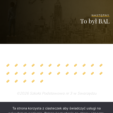
NASTĘPNY
To był BAL
©2026 Szkoła Podstawowa nr 3 w Swarzędzu
Ta strona korzysta z ciasteczek aby świadczyć usługi na