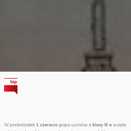
W poniedziałek
1 czerwca
grupa uczniów
z klasy III a
wzięła