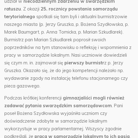
udział w
niecodziennym zdarzeniu w swarzędzkim
ratuszu
.
Z okazji
25. rocznicy powstania samorządu
terytorialnego
spotkali się tam byli i aktualni burmistrzowie
naszego miasta (p. Jerzy Gruszka, p. Bożena Szydłowska, p.
Marek Baumgart, p. Anna Tomicka, p. Marian Szkudlarek).
Burmistrz pan Marian Szkudlarek poprosił swoich
poprzedników na tym stanowisku o refleksję i wspomnienia z
pracy w samorządzie lokalnym. Nasi uczniowie dowiedzieli
się czym m. in. zajmował się
pierwszy burmistr
z p. Jerzy
Gruszka. Okazało się, że do jego kompetencji należało np.
wydawanie zgody na instalację telefonu stacjonarnego czy
pieca gazowego.
Podczas krótkiej konferencji
gimnazjaliści mogli również
zadawać pytania swarzędzkim samorządowcom
. Pani
poseł Bożena Szydłowska wyjaśniła uczniom czy
doświadczenie zdobyte w samorządzie lokalnym
wykorzystuje w pracy parlamentarnej. Wszyscy zgodnie
podkreślali, że
praca w samorządzie lokalnym to ich pasja
,