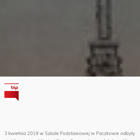
3 kwietnia 2019 w Szkole Podstawowej w Paczkowie odbyły