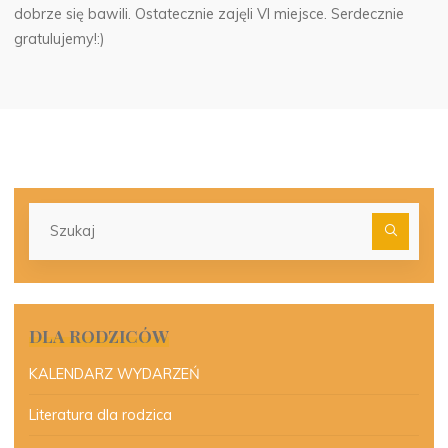
dobrze się bawili. Ostatecznie zajęli VI miejsce. Serdecznie
gratulujemy!:)
Szu
dla:
DLA RODZICÓW
KALENDARZ WYDARZEŃ
Literatura dla rodzica