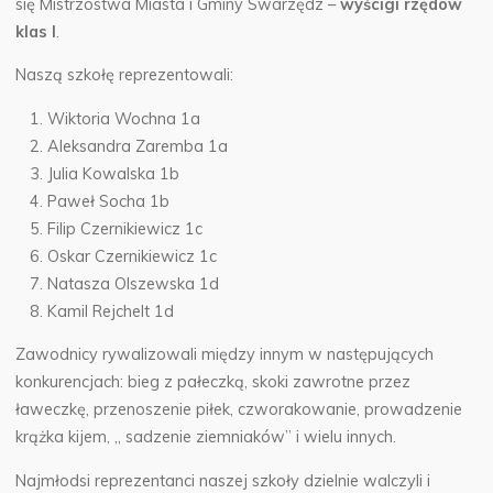
się Mistrzostwa Miasta i Gminy Swarzędz –
wyścigi rzędów
klas I
.
Naszą szkołę reprezentowali:
Wiktoria Wochna 1a
Aleksandra Zaremba 1a
Julia Kowalska 1b
Paweł Socha 1b
Filip Czernikiewicz 1c
Oskar Czernikiewicz 1c
Natasza Olszewska 1d
Kamil Rejchelt 1d
Zawodnicy rywalizowali między innym w następujących
konkurencjach: bieg z pałeczką, skoki zawrotne przez
ławeczkę, przenoszenie piłek, czworakowanie, prowadzenie
krążka kijem, ,, sadzenie ziemniaków” i wielu innych.
Najmłodsi reprezentanci naszej szkoły dzielnie walczyli i