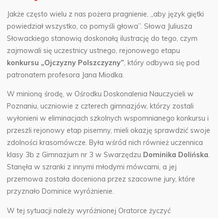
Jakże często wielu z nas pożera pragnienie, „aby język giętki
powiedział wszystko, co pomyśli głowa”. Słowa Juliusza
Słowackiego stanowią doskonałą ilustrację do tego, czym
zajmowali się uczestnicy ustnego, rejonowego etapu
konkursu „Ojczyzny Polszczyzny”
, który odbywa się pod
patronatem profesora Jana Miodka.
W minioną środę, w Ośrodku Doskonalenia Nauczycieli w
Poznaniu, uczniowie z czterech gimnazjów, którzy zostali
wyłonieni w eliminacjach szkolnych wspomnianego konkursu i
przeszli rejonowy etap pisemny, mieli okazję sprawdzić swoje
zdolności krasomówcze. Była wśród nich również uczennica
klasy 3b z Gimnazjum nr 3 w Swarzędzu
Dominika Dolińska
.
Stanęła w szranki z innymi młodymi mówcami, a jej
przemowa została doceniona przez szacowne jury, które
przyznało Dominice wyróżnienie.
W tej sytuacji należy wyróżnionej Oratorce życzyć