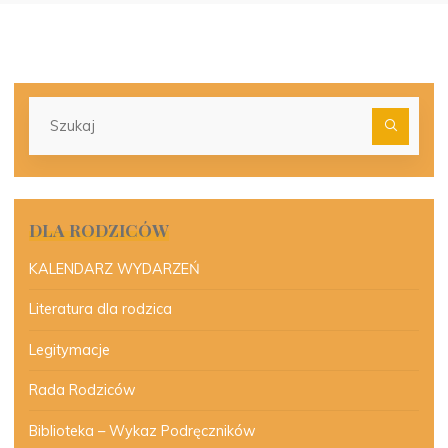
Szu
dla:
DLA RODZICÓW
KALENDARZ WYDARZEŃ
Literatura dla rodzica
Legitymacje
Rada Rodziców
Biblioteka – Wykaz Podręczników