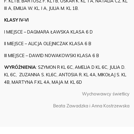
F. KL I B, BARTOSZ F. KL I B, OSKAR K. KL I A, NATALIA CZ. KL
III A, EMILIA W. KL. I A, JULIA M. KL 1B.
KLASY IV-VI
I MIEJSCE – DAGMARA ŁAWSKA KLASA 6 D
II MIEJSCE – ALICJA OLEJNICZAK KLASA 6 B
III MIEJSCE – DAWID NOWAKOWSKI KLASA 6 B
WYRÓŻNIENIA
: SZYMON R KL 6C, AMELIA D KL 6C, JULIA D.
KL 6C, ZUZANNA S. KL6C, ANTOSIA R. KL 4A, MIKOŁAJ S. KL
4B, MARTYNA F.KL 4A, MAJA M. KL 6D
Wychowawcy świetlicy
Beata Zawadzka i Anna Kostrzewska