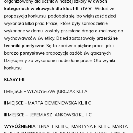
organizowany dla uczniów naszej szkoły
w dwóch
kategoriach wiekowych dla klas I-III i IV-VI
. Widać, że
propozycja konkursu podobała się, bo większość dzieci
wykonała kilka prac. Prace, które były samodzielnie
wykonane w domu, zostały przesłane drogą e-mailową do
wychowawców świetlicy. Dzieci zastosowały
przeróżne
techniki plastyczne
. Są to zarówno
piękne
prace, jak i
bardzo
pomysłowe
propozycje ozdób świątecznych.
Dziękujemy za wykonane i nadesłane prace. Oto wyniki
konkursu:
KLASY I-III
I MIEJSCE – WŁADYSŁAW JURCZAK KL.I A
II MIEJSCE – MARTA CIEMIENIEWSKA KL. II C
III MIEJSCE – JEREMIASZ JANKOWSKI KL. II C
WYRÓŻNIENIA
: LENA T. KL III C, MARTYNA E. KL II C, MARTA