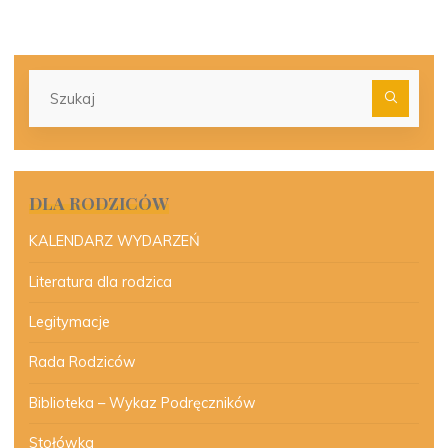
Szu
dla:
DLA RODZICÓW
KALENDARZ WYDARZEŃ
Literatura dla rodzica
Legitymacje
Rada Rodziców
Biblioteka – Wykaz Podręczników
Stołówka