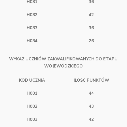
H081
36
H082
42
H083
36
H084
26
WYKAZ UCZNIÓW ZAKWALIFIKOWANYCH DO ETAPU
WOJEWÓDZKIEGO
KOD UCZNIA
ILOŚĆ PUNKTÓW
H001
44
H002
43
H003
42