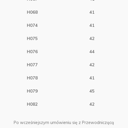
H068
41
H074
41
H075
42
H076
44
H077
42
H078
41
H079
45
H082
42
Po wcześniejszym umówieniu się z Przewodniczącą