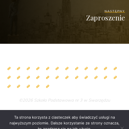
NASTĘPNY
Zaproszenie
©2026 Szkoła Podstawowa nr 3 w Swarzędzu
Ta strona korzysta z ciasteczek aby świadczyć usługi na
najwyższym poziomie. Dalsze korzystanie ze strony oznacza,
Zasilane przez
Bravada
&
WordPress
.
że zgadzasz się na ich użycie.