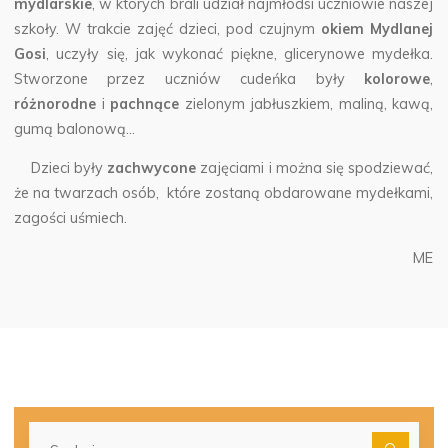
mydlarskie
, w których brali udział najmłodsi uczniowie naszej
szkoły.
W trakcie zajęć dzieci, pod czujnym
okiem Mydlanej
Gosi
, uczyły się, jak wykonać piękne, glicerynowe mydełka.
Stworzone przez uczniów cudeńka były
kolorowe
,
różnorodne
i
pachnące
zielonym jabłuszkiem, maliną, kawą,
gumą balonową…
Dzieci były
zachwycone
zajęciami i można się spodziewać,
że na twarzach osób, które zostaną obdarowane mydełkami,
zagości uśmiech.
ME
Szu