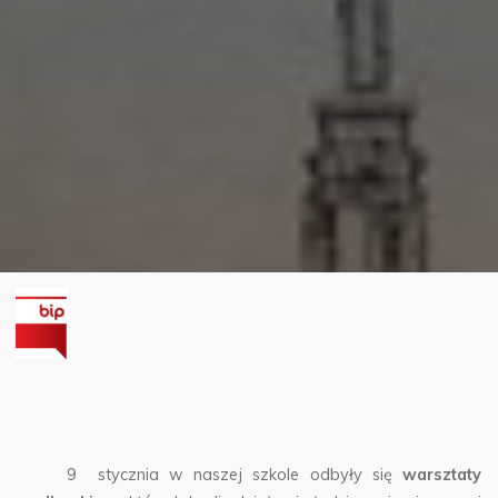
9 stycznia w naszej szkole odbyły się
warsztaty