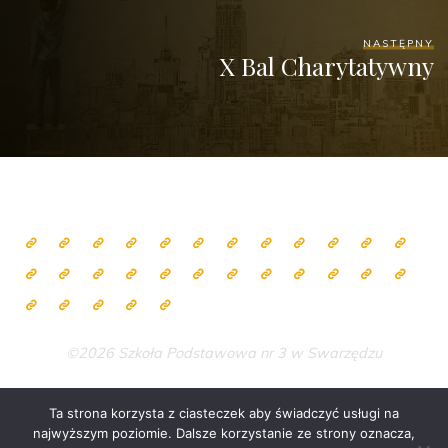
NASTĘPNY
X Bal Charytatywny
©2026 Szkoła Podstawowa nr 3 w Swarzędzu
Ta strona korzysta z ciasteczek aby świadczyć usługi na
najwyższym poziomie. Dalsze korzystanie ze strony oznacza,
Zasilane przez
Bravada
&
WordPress
.