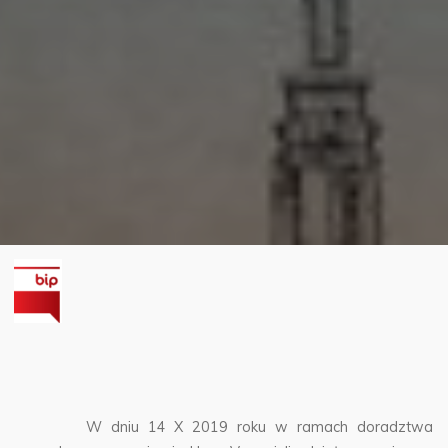
W dniu 14 X 2019 roku w ramach doradztwa