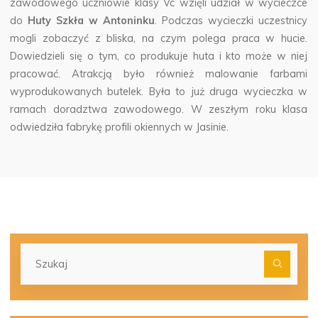
zawodowego uczniowie klasy Vc wzięli udział w wycieczce
do
Huty Szkła w Antoninku
.
Podczas wycieczki uczestnicy
mogli zobaczyć z bliska, na czym polega praca w hucie.
Dowiedzieli się o tym, co produkuje huta i kto może w niej
pracować. Atrakcją było również malowanie farbami
wyprodukowanych butelek. Była to już druga wycieczka w
ramach doradztwa zawodowego. W zeszłym roku klasa
odwiedziła fabrykę profili okiennych w Jasinie.
Szu
dla: