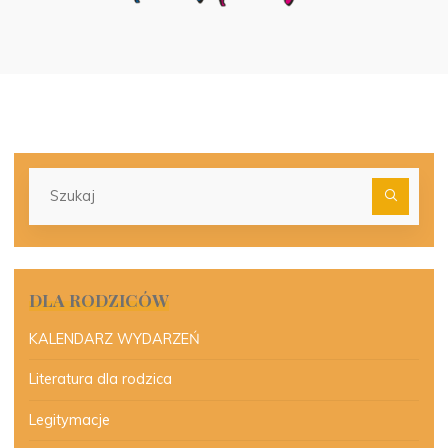
Szu
dla:
DLA RODZICÓW
KALENDARZ WYDARZEŃ
Literatura dla rodzica
Legitymacje