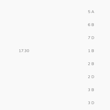
5 A
6 B
7 D
17.30
1 B
2 B
2 D
3 B
3 D