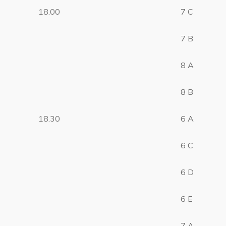
18.00
7 C
7 B
8 A
8 B
18.30
6 A
6 C
6 D
6 E
7 A