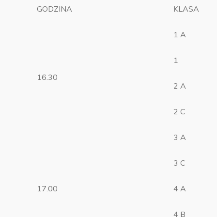
GODZINA
KLASA
1 A
1
16.30
2 A
2 C
3 A
3 C
17.00
4 A
4 B