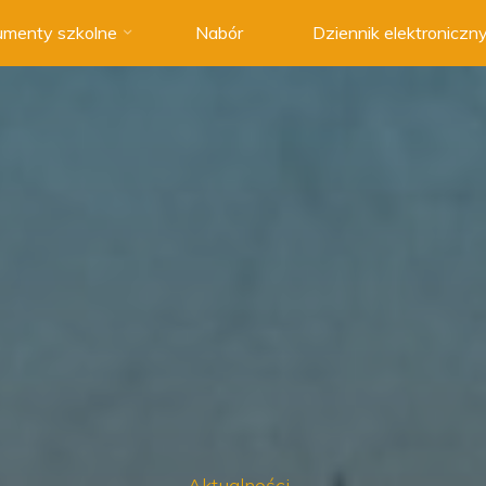
menty szkolne
Nabór
Dziennik elektroniczn
Aktualności