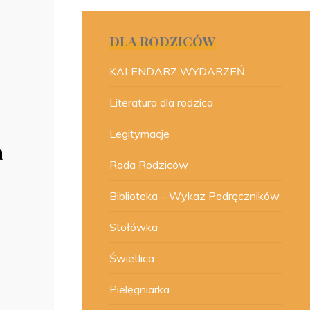
DLA RODZICÓW
KALENDARZ WYDARZEŃ
Literatura dla rodzica
Legitymacje
a
Rada Rodziców
Biblioteka – Wykaz Podręczników
Stołówka
Świetlica
Pielęgniarka