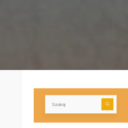
Szuka
dla: