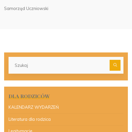
Samorząd Uczniowski
Szu
dla:
DLA RODZICÓW
KALENDARZ WYDARZEŃ
Literatura dla rodzica
Legitymacje