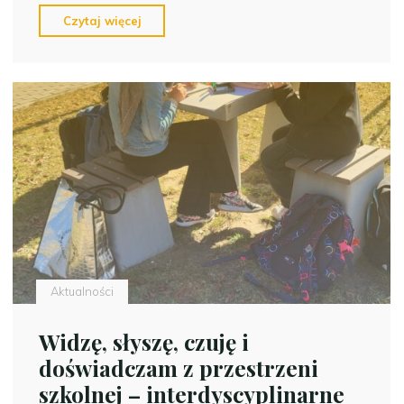
"Tydzień
Czytaj więcej
Zdrowia
w
naszej
szkole
za
nami!"
Aktualności
Widzę, słyszę, czuję i
doświadczam z przestrzeni
szkolnej – interdyscyplinarne