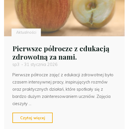
–
interdyscyplinarne
zajęcia
w
ramach
Aktualności
edukacji
zdrowotnej"
Pierwsze półrocze z edukacją
zdrowotną za nami.
sp3
31 stycznia 2026
Pierwsze półrocze zajęć z edukacji zdrowotnej było
czasem intensywnej pracy, inspirujących rozmów
oraz praktycznych działań, które spotkały się z
bardzo dużym zainteresowaniem uczniów. Zajęcia
cieszyły …
"Pierwsze
Czytaj więcej
półrocze