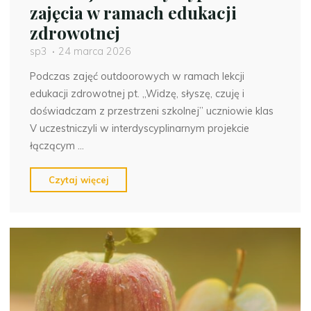
zajęcia w ramach edukacji
zdrowotnej
sp3
24 marca 2026
Podczas zajęć outdoorowych w ramach lekcji
edukacji zdrowotnej pt. „Widzę, słyszę, czuję i
doświadczam z przestrzeni szkolnej” uczniowie klas
V uczestniczyli w interdyscyplinarnym projekcie
łączącym …
"Widzę,
Czytaj więcej
słyszę,
czuję
i
doświadczam
z
przestrzeni
szkolnej