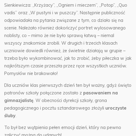
Sienkiewicza: „Krzyżacy”, „Ogniem i mieczem”, „Potop”, „Quo
vadis” oraz „W pustyni i w puszczy”. Następnie publiczność
odpowiadała na pytania związane z tym, co działo się na
scenie. Należało również dokończyć portret wylosowanego
noblisty, co – mimo że nie było sprawą łatwą – niemal
wszyscy znakomicie zrobili. W drugich i trzecich klasach
uczniowie dowiedli również, że świetnie działają w grupie –
trzeba było wykombinować, jak to zrobić, żeby piłeczka w jak
najkrótszym czasie przeszła przez ręce wszystkich uczniów.
Pomysłów nie brakowało!
Dla uczniów klas pierwszych dzień ten był ważny, gdyż święto
patronów szkoły połączone zostało z
pasowaniem na
gimnazjalistę
. W obecności dyrekcji szkoły, grona
pedagogicznego i pocztu sztandarowego złożyli
uroczyste
śluby
.
To był bez wątpienia pełen emocji dzień, który na pewno
zaliczyć można do udanych!