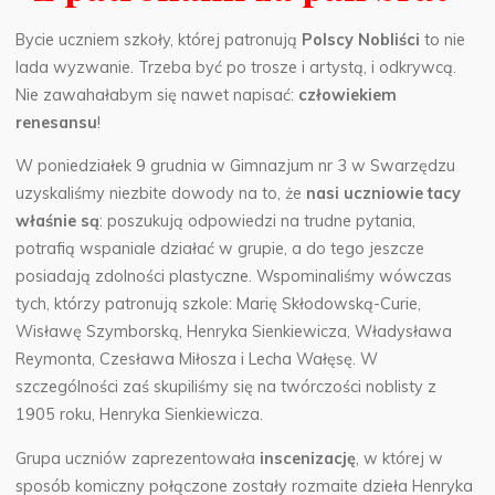
Bycie uczniem szkoły, której patronują
Polscy Nobliści
to nie
lada wyzwanie. Trzeba być po trosze i artystą, i odkrywcą.
Nie zawahałabym się nawet napisać:
człowiekiem
renesansu
!
W poniedziałek 9 grudnia w Gimnazjum nr 3 w Swarzędzu
uzyskaliśmy niezbite dowody na to, że
nasi uczniowie tacy
właśnie są
: poszukują odpowiedzi na trudne pytania,
potrafią wspaniale działać w grupie, a do tego jeszcze
posiadają zdolności plastyczne. Wspominaliśmy wówczas
tych, którzy patronują szkole: Marię Skłodowską-Curie,
Wisławę Szymborską, Henryka Sienkiewicza, Władysława
Reymonta, Czesława Miłosza i Lecha Wałęsę. W
szczególności zaś skupiliśmy się na twórczości noblisty z
1905 roku, Henryka Sienkiewicza.
Grupa uczniów zaprezentowała
inscenizację
, w której w
sposób komiczny połączone zostały rozmaite dzieła Henryka