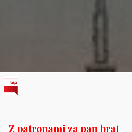
Z patronami za pan brat