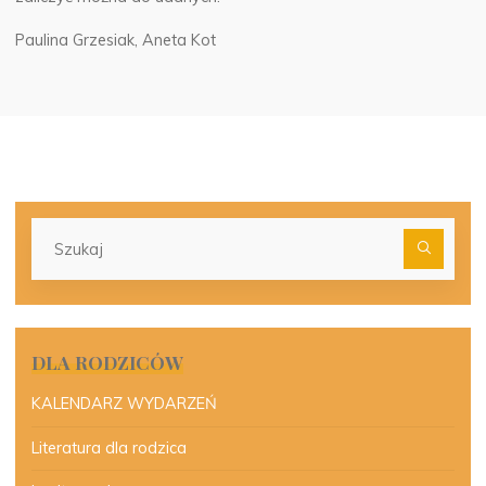
Paulina Grzesiak, Aneta Kot
Szu
dla:
DLA RODZICÓW
KALENDARZ WYDARZEŃ
Literatura dla rodzica