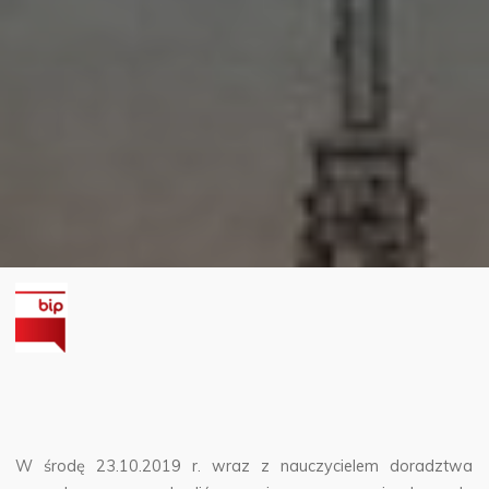
W środę 23.10.2019 r. wraz z nauczycielem doradztwa