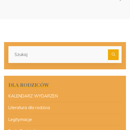
Szu
dla:
DLA RODZICÓW
KALENDARZ WYDARZEŃ
Literatura dla rodzica
Legitymacje