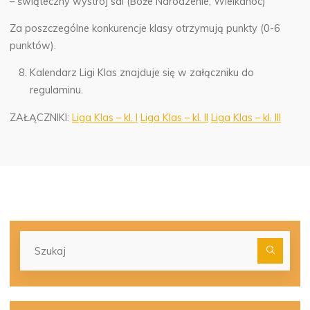
– świąteczny wystrój sal (Boże Narodzenie, Wielkanoc)
Za poszczególne konkurencje klasy otrzymują punkty (0-6
punktów).
Kalendarz Ligi Klas znajduje się w załączniku do
regulaminu.
ZAŁĄCZNIKI:
Liga Klas – kl. I
Liga Klas – kl. II
Liga Klas – kl. III
Szu
dla: