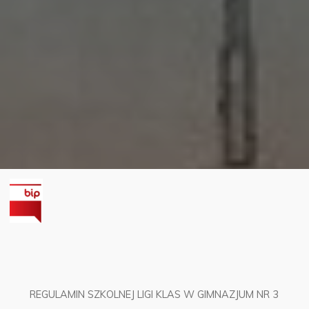
REGULAMIN SZKOLNEJ LIGI KLAS W GIMNAZJUM NR 3