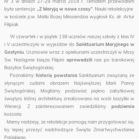
nr 3 w dniach 27-29 marca 2019 r. Tematem przewodnim
była sentencja:
„Z Maryją w nowe czasy”
. Nauki rekolekcyjne
w kościele p.w. Matki Bożej Miłosierdzia wygłosił Ks. dr. Artur
Filipiak.
W czwartek i w piątek 138 uczniów naszej szkoły z klas IV
i V uczestniczyło w wyjeździe do
Sanktuarium Maryjnego w
Gostyniu
. Uczniowie wraz z opiekunami uczestniczyli w Mszy
Św. Następnie księża Filipini
oprowadzili
nas po barokowej
Bazylice Świętogórskiej.
Poznaliśmy
historię powstania
Sanktuarium związaną ze
słynącym cudami obrazem Najświętszej Marii Panny
Świętogórskiej. Mogliśmy podziwiać piękno zabytkowej
świątyni, której architekturę zrealizowano na wzór bazyliki w
Wenecji. Z zainteresowaniem zwiedziliśmy
podziemia
kościoła.
Mamy nadzieję, że rekolekcje pomogą nam przygotować się,
by lepiej przeżyć nadchodzące Święta Zmartwychwstania
Pańskiego.