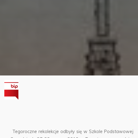
Tegoroczne rekolekcje odbyły się w Szkole Podstawowej