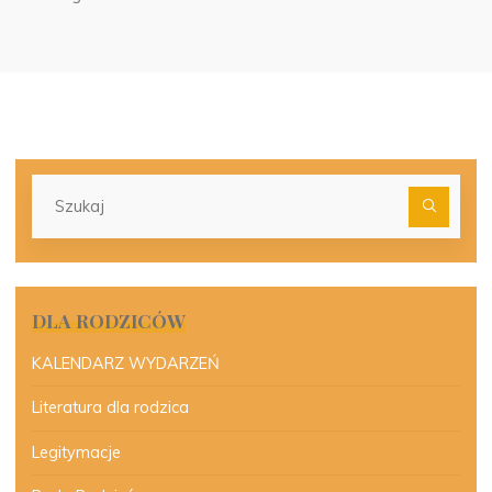
Szu
dla:
DLA RODZICÓW
KALENDARZ WYDARZEŃ
Literatura dla rodzica
Legitymacje