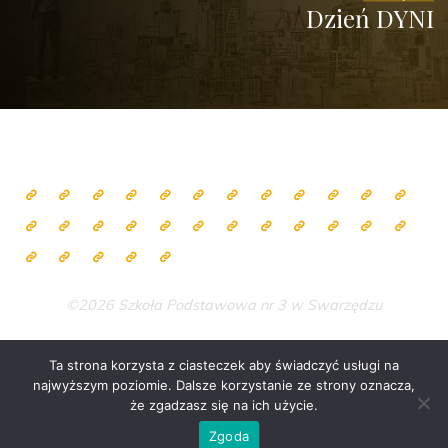
Dzień DYNI
©2026 Szkoła Podstawowa nr 3 w Swarzędzu
Ta strona korzysta z ciasteczek aby świadczyć usługi na
najwyższym poziomie. Dalsze korzystanie ze strony oznacza,
Zasilane przez
Bravada
&
WordPress
.
że zgadzasz się na ich użycie.
Zgoda