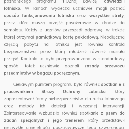
poznańskiego programu “POZnaj Ławicę”
odwiedzili
lotnisko
.
W ramach wycieczki uczniowie mogli poznać
sposób funkcjonowania lotniska
oraz
wszystkie strefy
,
przez które muszą przejść pasażerowie w drodze do
samolotu.
Każdy z uczniów przeszedł odprawę, w trakcie
której otrzymał
pamiątkową kartę pokładową
. Nieodłączną
częścią pobytu na lotnisku jest również kontrola
bezpieczeństwa, przez którą młodzież również musiała
przejść. Kontrola ta była przeprowadzana w standardowy
sposób, toteż uczniowie poznali
zasady przewozu
przedmiotów w bagażu podręcznym
.
Ciekawym punktem programu było również
spotkanie z
pracownikiem Straży Ochrony Lotniska
, który
zaprezentował formy niebezpieczeństw dla ruchu lotniczego
oraz metody ich detekcji i wczesnej interwencji.
Zainteresowanie wzbudziło również spotkanie
z psem do
zadań specjalnych i jego trenerem
, który przedstawił
niezwykłe umiejętności poszukiwawcze tego czworonoga.