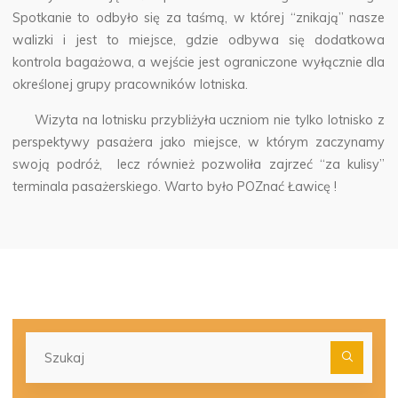
Spotkanie to odbyło się za taśmą, w której “znikają” nasze
walizki i jest to miejsce, gdzie odbywa się dodatkowa
kontrola bagażowa, a wejście jest ograniczone wyłącznie dla
określonej grupy pracowników lotniska.
Wizyta na lotnisku przybliżyła uczniom nie tylko lotnisko z
perspektywy pasażera jako miejsce, w którym zaczynamy
swoją podróż, lecz również pozwoliła zajrzeć “za kulisy”
terminala pasażerskiego. Warto było POZnać Ławicę !
Szu
dla: