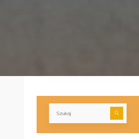
Szuka
dla: