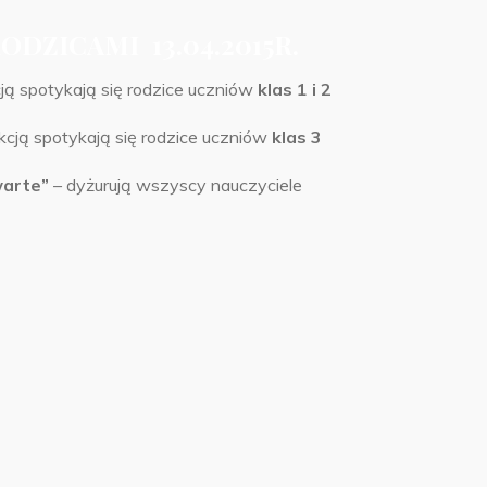
DZICAMI 13.04.2015R.
ją spotykają się rodzice uczniów
klas 1 i 2
kcją spotykają się rodzice uczniów
klas 3
warte”
– dyżurują wszyscy nauczyciele