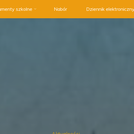
menty szkolne
Nabór
Dziennik elektroniczn
Aktualności