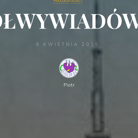
ÓŁWYWIADÓW
8 KWIETNIA 2015
Piotr